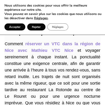
Nous utilisons des cookies pour vous offrir la meilleure
expérience sur notre site.
Vous pouvez en savoir plus sur les cookies que nous utilisons ou
les désactiver dans
Réglages
.
VTC Nice devient le fil conducteur de vos
Accepter
Rejeter
Réglages
déplacements quotidiens et exceptionnels
Comment
réserver un VTC dans la région de
Nice avec Mathieu VTC Nice
et voyager
sereinement à chaque instant. La ponctualité
constitue une exigence centrale, afin de garantir
une arrivée à l’heure à tous vos rendez-vous, sans
retard inutile. Les trajets de nuit sont organisés
avec la même rigueur, que ce soit pour une sortie
tardive au restaurant La Rotonde au centre de
Le Rouret ou pour une urgence nocturne
imprévue. Que vous résidiez à Nice ou que vous