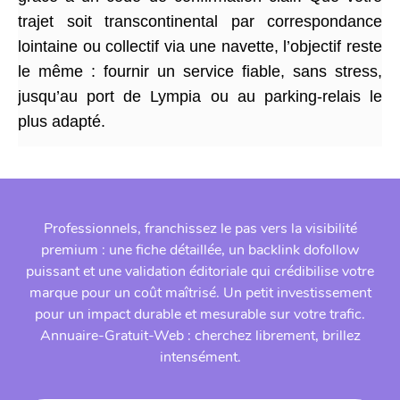
trajet soit transcontinental par correspondance
lointaine ou collectif via une navette, l’objectif reste
le même : fournir un service fiable, sans stress,
jusqu’au port de Lympia ou au parking-relais le
plus adapté.
Professionnels, franchissez le pas vers la visibilité
premium : une fiche détaillée, un backlink dofollow
puissant et une validation éditoriale qui crédibilise votre
marque pour un coût maîtrisé. Un petit investissement
pour un impact durable et mesurable sur votre trafic.
Annuaire-Gratuit-Web : cherchez librement, brillez
intensément.