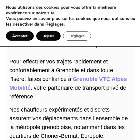
Nous utilisons des cookies pour vous offrir la meilleure
expérience sur notre site.
Vous pouvez en savoir plus sur les cookies que nous utilisons ou
les désactiver dans
Réglages
.
VTC et Grenoble : l’élégance du voyage en van au
Accepter
Rejeter
Réglages
cœur de l’Isère et des Alpes
Pour effectuer vos trajets rapidement et
confortablement à Grenoble et dans toute
l’Isère, faites confiance à
Grenoble VTC Alpes
Mobilité
, votre partenaire de transport privé de
référence.
Nos chauffeurs expérimentés et discrets
assurent vos déplacements dans l’ensemble de
la métropole grenobloise, notamment dans les
quartiers de Chorier-Berriat, Europole,