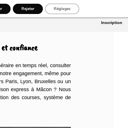
er
Rejeter
Réglages
itures
Bâtiment, Artisans & Électriciens
Déménageur
Divers
Inscription
 et confiance
éraire en temps réel, consulter
ste notre engagement, même pour
rs Paris, Lyon, Bruxelles ou un
raison express à Mâcon ? Nous
ation des courses, système de