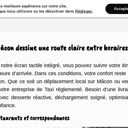
a meilleure expérience sur notre site.
Accept
ires & Blogs
Web
Taxi
VTC
Ambulance
Locations De Vo
que nous utilisons ou les désactiver dans
Réglages
.
âcon dessine une route claire entre horaires
re écran tactile intégré, vous pouvez suivre votre itin
 heure d’arrivée. Dans ces conditions, votre confort re
gion. Que ce soit un déplacement local sur Mâcon ou ve
notre entreprise de Taxi réglementé. Besoin d’une liv
avec desserte réactive, déchargement soigné, optimis
nfiance.
estaurants et correspondances