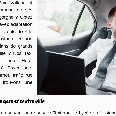
int-Vallerin et
 proche de ses
igorgne ? Optez
 avec adaptation
s clients de
Allo
onstante et une
 dans de grands
ille ? Nos Taxi
 l’hôtel Hotel
à Essertenne.
ner, trafic rue
s trouvons une
 gare et centre ville
n réservant notre service Taxi pour le Lycée professio