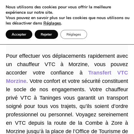
Nous utilisons des cookies pour vous offrir la meilleure
expérience sur notre site.
Vous pouvez en savoir plus sur les cookies que nous utilisons ou
les désactiver dans
Réglages
.
Quand le VTC à Morzine devient le choix naturel
Accepter
Rejeter
Réglages
face au taxi traditionnel
Pour effectuer vos déplacements rapidement avec
un chauffeur VTC à Morzine, vous pouvez
accorder votre confiance à
Transfert VTC
Morzine
. Votre confort et votre sécurité constituent
le socle de nos engagements. Votre chauffeur
privé VTC à Taninges vous garantit un transport
soigné pour tous vos trajets, qu’ils soient d’ordre
professionnel ou personnel. Voyagez sereinement
en VTC depuis la route de la Combe à Zore à
Morzine jusqu’à la place de l’Office de Tourisme de