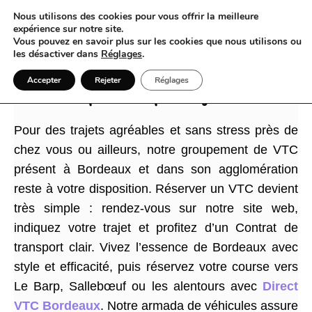
Nous utilisons des cookies pour vous offrir la meilleure
expérience sur notre site.
Vous pouvez en savoir plus sur les cookies que nous utilisons ou
les désactiver dans
Réglages
.
Direct VTC Bordeaux fait du VTC à Bordeaux une
Accepter
Rejeter
Réglages
expérience souple et élégante
Pour des trajets agréables et sans stress près de
chez vous ou ailleurs, notre groupement de VTC
présent à Bordeaux et dans son agglomération
reste à votre disposition. Réserver un VTC devient
très simple : rendez-vous sur notre site web,
indiquez votre trajet et profitez d’un Contrat de
transport clair. Vivez l’essence de Bordeaux avec
style et efficacité, puis réservez votre course vers
Le Barp, Sallebœuf ou les alentours avec
Direct
VTC Bordeaux
. Notre armada de véhicules assure