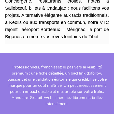
Conciergerie, restaurants étoilés, hôtels à
Sallebœuf, billets à Cadaujac : nous facilitons vos
projets. Alternative élégante aux taxis traditionnels,
à Keolis ou aux transports en commun, notre VTC
rejoint l’aéroport Bordeaux – Mérignac, le port de
Biganos ou même vos rêves lointains du Tibet.
Professionnels, franchissez le pas vers la visibilité
premium : une fiche détaillée, un backlink dofollow
puissant et une validation éditoriale qui crédibilise votre
marque pour un coût maîtrisé. Un petit investissement
pour un impact durable et mesurable sur votre trafic.
Annuaire-Gratuit-Web : cherchez librement, brillez
intensément.