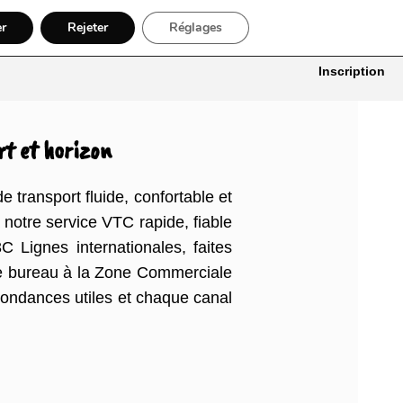
er
Rejeter
Réglages
itures
Bâtiment, Artisans & Électriciens
Déménageur
Divers
Inscription
rt et horizon
e transport fluide, confortable et
notre service VTC rapide, fiable
C Lignes internationales, faites
tre bureau à la Zone Commerciale
espondances utiles et chaque canal