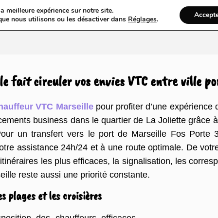
a meilleure expérience sur notre site.
Accept
ires & Blogs
Web
Taxi
VTC
Ambulance
Locations De Vo
que nous utilisons ou les désactiver dans
Réglages
.
 fait circuler vos envies VTC entre ville po
hauffeur VTC Marseille
pour profiter d’une expérience d
ments business dans le quartier de La Joliette grâce à 
our un transfert vers le port de Marseille Fos Porte 3
 notre assistance 24h/24 et à une route optimale. De vo
tinéraires les plus efficaces, la signalisation, les corr
eille reste aussi une priorité constante.
s plages et les croisières