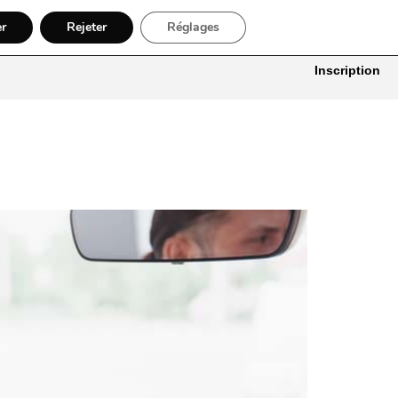
er
Rejeter
Réglages
itures
Bâtiment, Artisans & Électriciens
Déménageur
Divers
Inscription