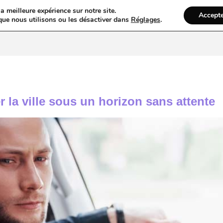
a meilleure expérience sur notre site.
Accept
ires & Blogs
Web
Taxi
VTC
Ambulance
Locations De Vo
que nous utilisons ou les désactiver dans
Réglages
.
er la ville sous un horizon sans attente